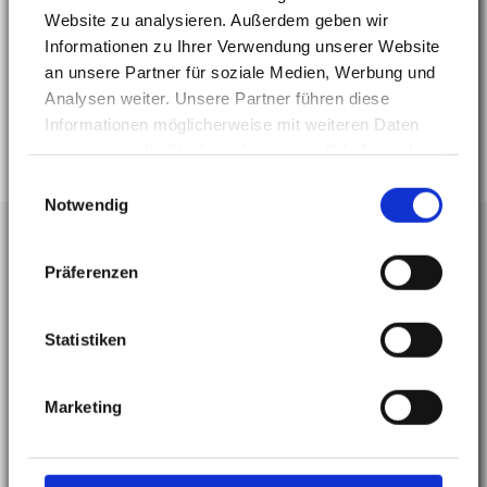
unsere Praxis, Team und Leistungen. Sie sind uns
Website zu analysieren. Außerdem geben wir
herzlich willkommen.
Informationen zu Ihrer Verwendung unserer Website
an unsere Partner für soziale Medien, Werbung und
Analysen weiter. Unsere Partner führen diese
Zurück
Informationen möglicherweise mit weiteren Daten
zusammen, die Sie ihnen bereitgestellt haben oder
die sie im Rahmen Ihrer Nutzung der Dienste
Einwilligungsauswahl
gesammelt haben.
Notwendig
Präferenzen
Statistiken
DR. OLIVER SCHÖTT
Marketing
ÄSTHETISCHE ZAHNHEILKUNDE