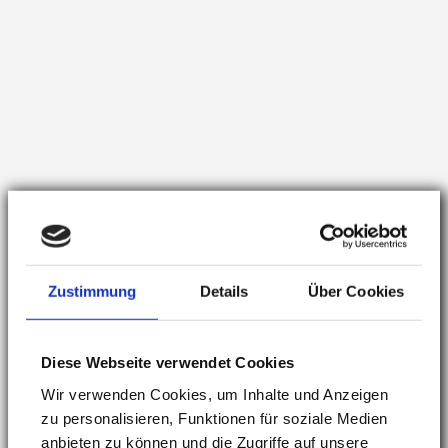
Zustimmung
Details
Über Cookies
NEUE WEBSEITE GEHT ONLINE
Diese Webseite verwendet Cookies
Wir verwenden Cookies, um Inhalte und Anzeigen
Wir freuen uns, Ihnen unsere neue Praxiswebseite
zu personalisieren, Funktionen für soziale Medien
vorstellen zu können. Erhalten Sie einen Überblick über
anbieten zu können und die Zugriffe auf unsere