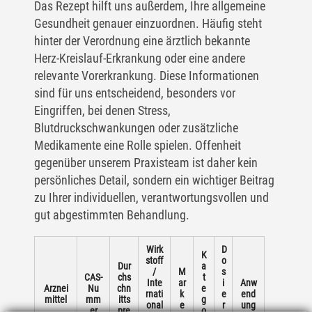
Das Rezept hilft uns außerdem, Ihre allgemeine
Gesundheit genauer einzuordnen. Häufig steht
hinter der Verordnung eine ärztlich bekannte
Herz-Kreislauf-Erkrankung oder eine andere
relevante Vorerkrankung. Diese Informationen
sind für uns entscheidend, besonders vor
Eingriffen, bei denen Stress,
Blutdruckschwankungen oder zusätzliche
Medikamente eine Rolle spielen. Offenheit
gegenüber unserem Praxisteam ist daher kein
persönliches Detail, sondern ein wichtiger Beitrag
zu Ihrer individuellen, verantwortungsvollen und
gut abgestimmten Behandlung.
Wirk
D
K
stoff
o
Dur
a
/
M
s
CAS-
chs
t
Inte
ar
i
Anw
Arznei
Nu
chn
e
rnati
k
e
end
mittel
mm
itts
g
onal
e
r
ung
er
pre
o