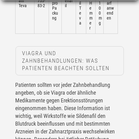
afil
755-
enaf
pro
il
H
1
arf
Teva
83-2
il
Pa
T
e
0
anw
cku
e
m
0
end
ng
v
m
m
en
a
e
g
r
VIAGRA UND
ZAHNBEHANDLUNGEN: WAS
PATIENTEN BEACHTEN SOLLTEN
Patienten sollten vor jeder Zahnbehandlung
angeben, ob sie Viagra oder ähnliche
Medikamente gegen Erektionsstörungen
eingenommen haben. Diese Information ist
wichtig, weil Wirkstoffe wie Sildenafil den
Blutdruck beeinflussen und mit bestimmten
Arzneien in der Zahnarztpraxis wechselwirken