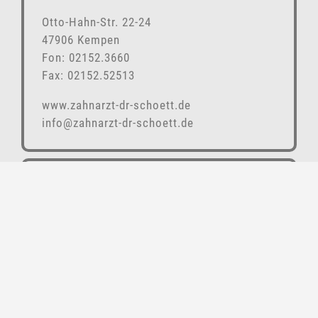
Otto-Hahn-Str. 22-24
47906 Kempen
Fon: 02152.3660
Fax: 02152.52513
www.zahnarzt-dr-schoett.de
info@zahnarzt-dr-schoett.de
SPRECHZEITEN
UNSERER ZAHNARZTPRAXIS
Montag 08.00 - 12.00 und 14.30 - 18.30 Uhr