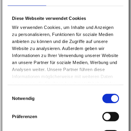
"Fachlich top, schmerzfreie
Diese Webseite verwendet Cookies
Behandlung, super Beratung bei
Zahnersatz
Wir verwenden Cookies, um Inhalte und Anzeigen
zu personalisieren, Funktionen für soziale Medien
anbieten zu können und die Zugriffe auf unsere
Oliver Schött ist ein sehr netter, zuvorkommender
Website zu analysieren. Außerdem geben wir
und kompetenter Arzt. In der modernen Praxis
Informationen zu Ihrer Verwendung unserer Website
herrscht eine erfrischende und angenehme
an unsere Partner für soziale Medien, Werbung und
Atmosphäre. Das gesamte Praxisteam ist freundlich
Analysen weiter. Unsere Partner führen diese
und stets um das Wohlergehen bemüht. Gerade als
Informationen möglicherweise mit weiteren Daten
Patient mit einer umfassenden Behandlung mit
zusammen, die Sie ihnen bereitgestellt haben oder
Zahnersatz fühle mich sehr wohl und gut
die sie im Rahmen Ihrer Nutzung der Dienste
Einwilligungsauswahl
aufgehoben in dieser Praxis. Alle Vorgänge werden
gesammelt haben.
Notwendig
in Ruhe besprochen und zu voller Zufriedenheit von
Herrn Schött umgesetzt. Seine ruhige profesionelle
Präferenzen
und vertrauensvolle Art haben zu meiner Gesundung
beigetragen.